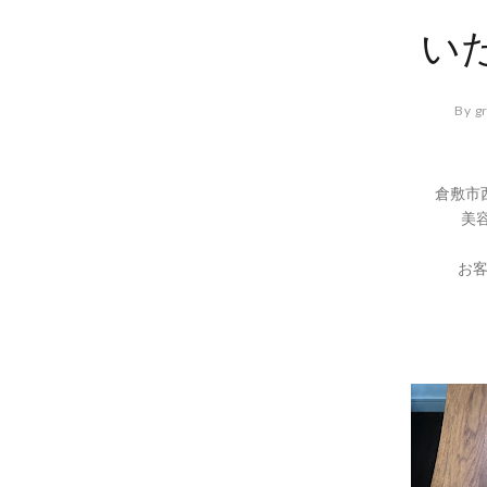
い
By g
倉敷市
美容
お