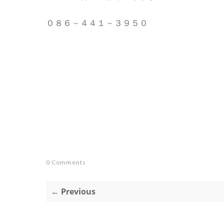
０８６－４４１－３９５０
0 Comments
← Previous