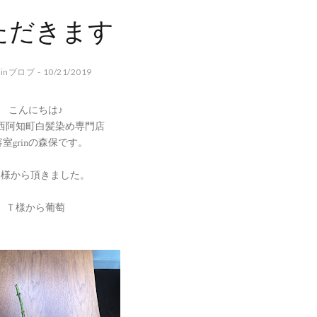
ただきます
rinブロブ - 10/21/2019
こんにちは♪
西阿知町白髪染め専門店
室grinの森保です。
客様から頂きました。
Ｔ様から葡萄