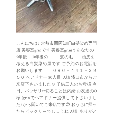
こんにちは♪ 倉敷市西阿知町白髪染め専門
店 美容室grinです 美容室grinは あなたの
5年後 10年後の 髪の毛 頭皮を
考える白髪染め屋です ご予約のお電話を
お願いします ０８６－４４１－３９
５０ ヘアドナー 80人目 A様 浅口市からご
来店下さいました☺ 子供三人のお母様 今
日、バッサリ✂切ることは内緒 お友達のO
様 (grinでヘアドナー提供して下さいまし
た) から聞いてご来店です😊 おうちに帰っ
たらビックリ～でしょうね A様 ありがと