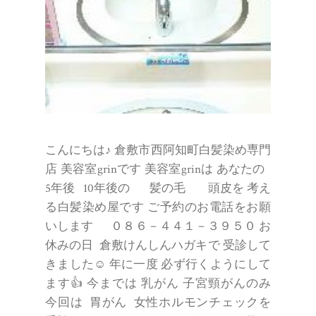
こんにちは♪ 倉敷市西阿知町白髪染め専門
店 美容室grinです 美容室grinは あなたの
5年後 10年後の 髪の毛 頭皮を 考え
る白髪染め屋です ご予約のお電話をお願
いします ０８６－４４１－３９５０ お
休みの日 倉敷けんしんハガキで 受診して
きました☺ 年に一度 必ず行くようにして
ます👍 今までは 乳がん 子宮頸がんのみ
今回は 胃がん 女性ホルモンチェックを