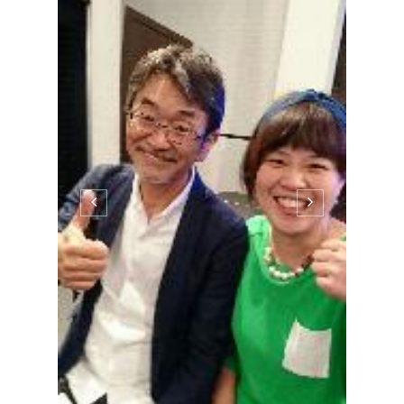
こんにちは♪ 倉敷市西阿知町白髪染め専門
店 美容室grinです 美容室grinは あなたの
5年後 10年後の 髪の毛 頭皮を 考え
る白髪染め屋です ご予約のお電話をお願
いします ０８６－４４１－３９５０
お休みの日、岡山にお勉強に行きました
有名な藤村正宏さんのセミナーです 北海
道からセミナーに来た方もいました サイ
ンも頂き、握手もして最高でした☺ 久し
ぶりに広島の美容師さんに再会😊 楽しい
一日でした(^-^) ...