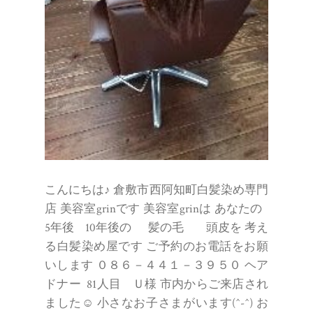
こんにちは♪ 倉敷市西阿知町白髪染め専門
店 美容室grinです 美容室grinは あなたの
5年後 10年後の 髪の毛 頭皮を 考え
る白髪染め屋です ご予約のお電話をお願
いします ０８６－４４１－３９５０ ヘア
ドナー 81人目 Ｕ様 市内からご来店され
ました☺ 小さなお子さまがいます(^-^) お