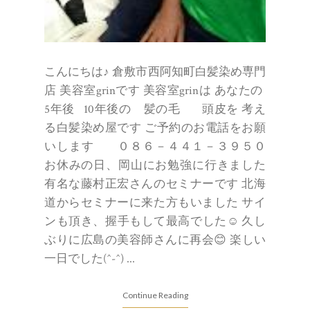
Continue Reading
0 Comments
Share:
今月の定休日
９月の定休日
9/01/2016
こんにちは♪ 倉敷市西阿知町白髪染め専門
店 美容室grinです 美容室grinは あなた
の 5年後 10年後の 髪の毛 頭