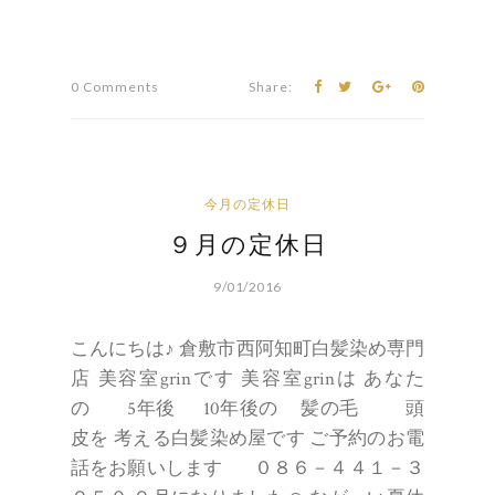
皮を 考える白髪染め屋です ご予約のお電
話をお願いします ０８６－４４１－３
９５０ ９月になりました☺ なが～い夏休
みが終わったのでホッと しています✨ 給
食があるっていいですよね(^-^)
９月の定休日 ４(日) ５(月) ８(木) 午後
外出します １２(月) １６(金) 午前 外出し
ます １８(日) １９(月) ２６(月) よろしくお
願いします。 ...
Continue Reading
0 Comments
Share: