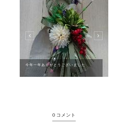
今年一年ありがとうございました
頂き
0 コメント