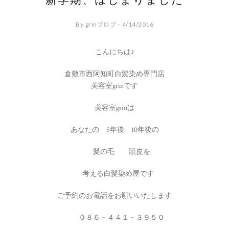
新学期、はじまりました
By grinブロブ - 4/14/2016
こんにちは♪
倉敷市西阿知町白髪染め専門店
美容室grinです
美容室grinは
あなたの 5年後 10年後の
髪の毛 頭皮を
考える白髪染め屋です
ご予約のお電話をお願いいたします
０８６－４４１－３９５０