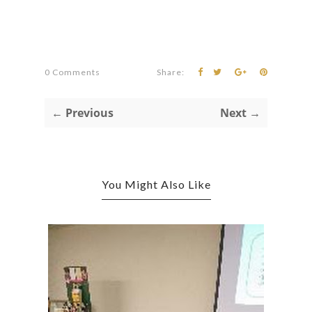
0 Comments
Share:
← Previous
Next →
You Might Also Like
頂き