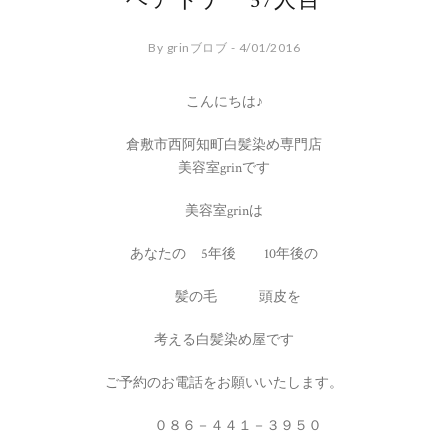
ヘアドナー57人目
By grinブロブ - 4/01/2016
こんにちは♪
倉敷市西阿知町白髪染め専門店
美容室grinです
美容室grinは
あなたの 5年後 10年後の
髪の毛 頭皮を
考える白髪染め屋です
ご予約のお電話をお願いいたします。
０８６－４４１－３９５０