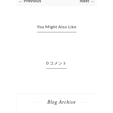
← Previous
Next →
You Might Also Like
0 コメント
Blog Archive