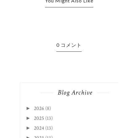
You Might Also Like
0 コメント
Blog Archive
2026
(8)
►
2025
(13)
►
2024
(13)
►
►