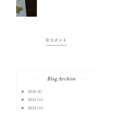
今年
Blog Archive
2026
(8)
►
2025
(13)
►
2024
(13)
►
2023
(13)
►
2022
(18)
►
2021
(23)
►
2020
(41)
►
2019
(48)
►
2018
(79)
▼