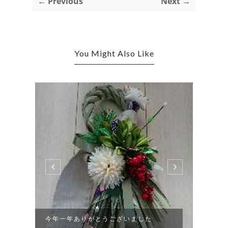
← Previous
Next →
You Might Also Like
今年一年ありがとうございました
頂き