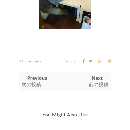
0 Comments
Share:
← Previous
Next →
次の投稿
前の投稿
You Might Also Like