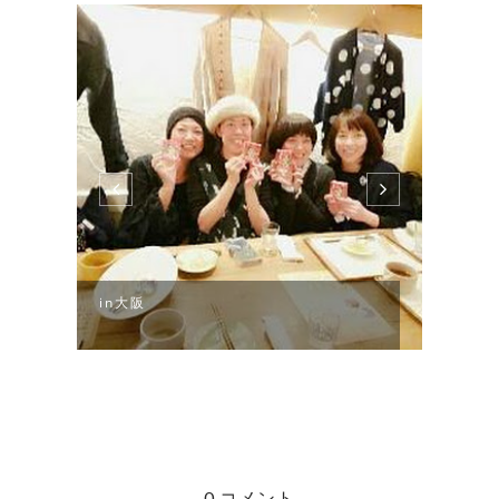
in大阪
お休
0 コメント