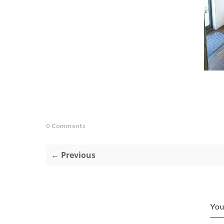
0 Comments
← Previous
You