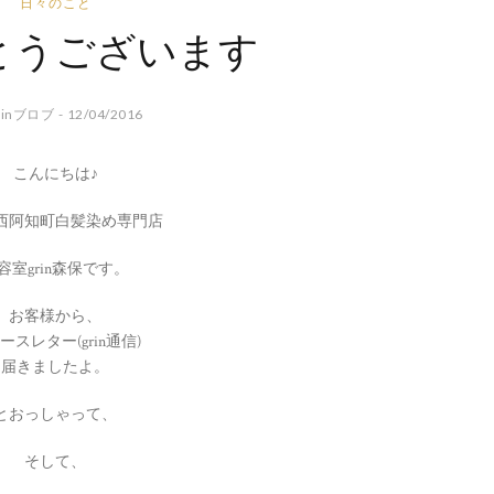
日々のこと
とうございます
rinブロブ - 12/04/2016
こんにちは♪
西阿知町白髪染め専門店
容室grin森保です。
お客様から、
ースレター(grin通信)
届きましたよ。
とおっしゃって、
そして、