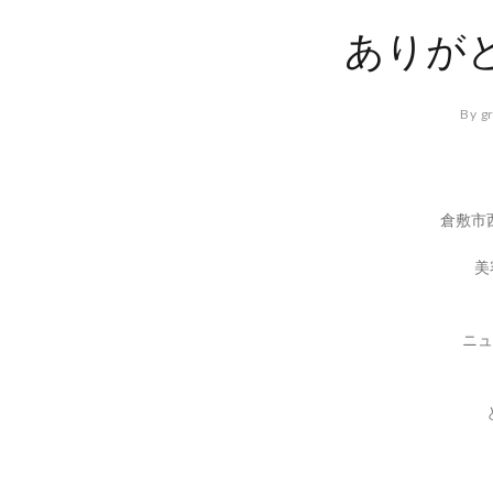
ありが
By g
倉敷市
美
ニュ