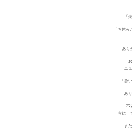
「
「お休み
あり
ニ
「急
あ
不
今は、
ま